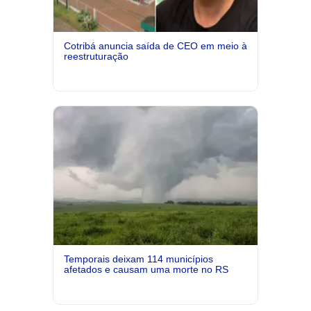
Cotribá anuncia saída de CEO em meio à
reestruturação
Temporais deixam 114 municípios
afetados e causam uma morte no RS