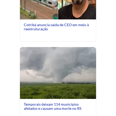
Cotribá anuncia saída de CEO em meio à
reestruturação
Temporais deixam 114 municípios
afetados e causam uma morte no RS