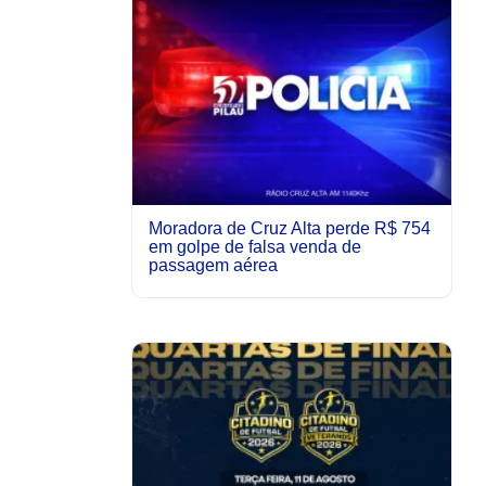
Moradora de Cruz Alta perde R$ 754
em golpe de falsa venda de
passagem aérea