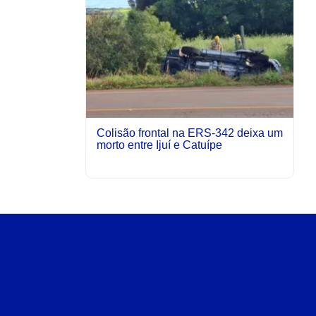
Colisão frontal na ERS-342 deixa um
morto entre Ijuí e Catuípe