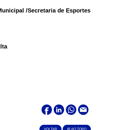
unicipal /Secretaria de Esportes
lta
VOLTAR
IR AO TOPO