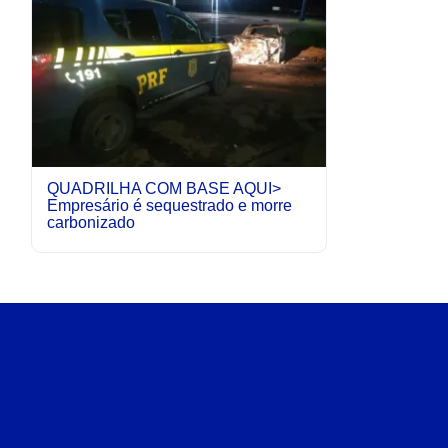
QUADRILHA COM BASE AQUI>
Empresário é sequestrado e morre
carbonizado