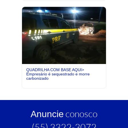
QUADRILHA COM BASE AQUI>
Empresário é sequestrado e morre
carbonizado
conosco
Anuncie
(55) 3322-3072