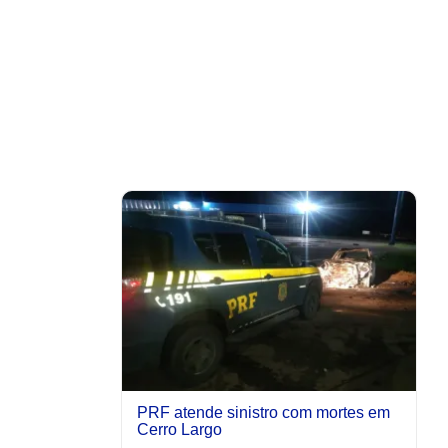
PRF atende sinistro com mortes em
Cerro Largo