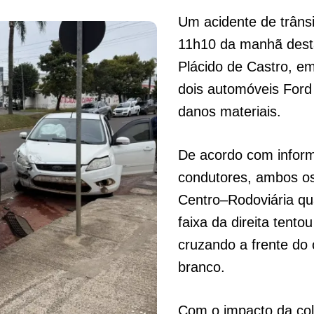
Um acidente de trânsit
11h10 da manhã desta
Plácido de Castro, em
dois automóveis Ford
danos materiais.
De acordo com infor
condutores, ambos os
Centro–Rodoviária qu
faixa da direita tento
cruzando a frente do
branco.
Com o impacto da col