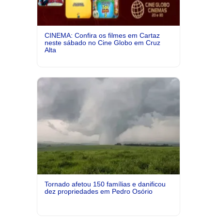
CINEMA: Confira os filmes em Cartaz
neste sábado no Cine Globo em Cruz
Alta
Tornado afetou 150 famílias e danificou
dez propriedades em Pedro Osório