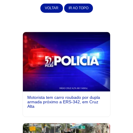
VOLTAR
IR AO TOPO
Motorista tem carro roubado por dupla
armada próximo a ERS-342, em Cruz
Alta