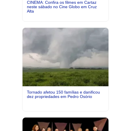
CINEMA: Confira os filmes em Cartaz
neste sábado no Cine Globo em Cruz
Alta
Tornado afetou 150 famílias e danificou
dez propriedades em Pedro Osório