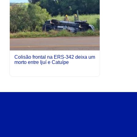
Colisão frontal na ERS-342 deixa um
morto entre Ijuí e Catuípe