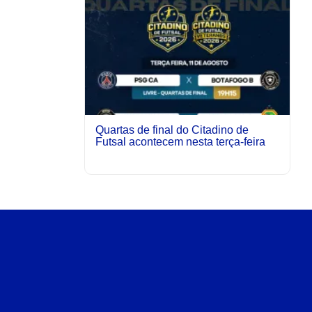
Quartas de final do Citadino de
Futsal acontecem nesta terça-feira