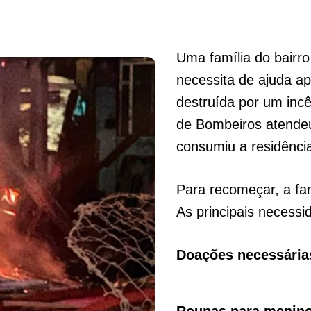
Uma família do bairro
necessita de ajuda a
destruída por um inc
de Bombeiros atendeu
consumiu a residência
Para recomeçar, a fa
As principais necessi
Doações necessária
Roupas para menino