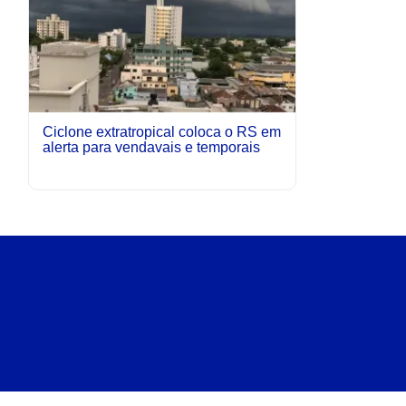
Ciclone extratropical coloca o RS em
alerta para vendavais e temporais