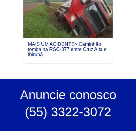
MAIS UM ACIDENTE> Caminhão
tomba na RSC-377 entre Cruz Alta e
Ibirubá
Anuncie
conosco
(55) 3322-3072