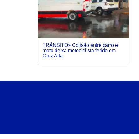
TRÂNSITO> Colisão entre carro e
moto deixa motociclista ferido em
Cruz Alta