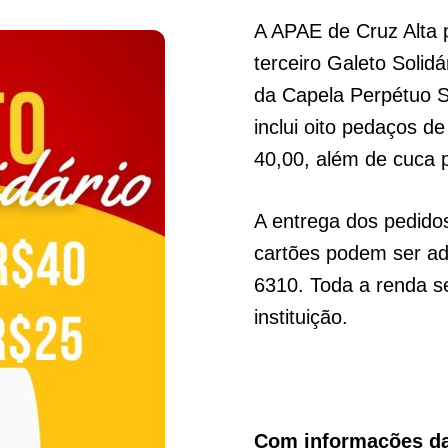
A APAE de Cruz Alta 
terceiro Galeto Solid
da Capela Perpétuo So
inclui oito pedaços d
40,00, além de cuca 
A entrega dos pedido
cartões podem ser adq
6310. Toda a renda se
instituição.
Com informações d