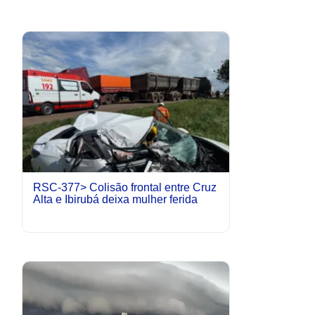
RSC-377> Colisão frontal entre Cruz
Alta e Ibirubá deixa mulher ferida