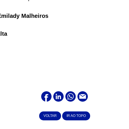
Emilady Malheiros
lta
VOLTAR
IR AO TOPO