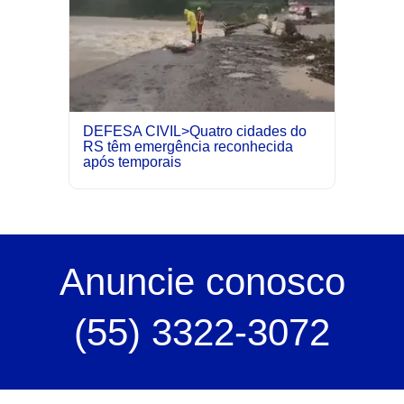
DEFESA CIVIL>Quatro cidades do
RS têm emergência reconhecida
após temporais
Anuncie
conosco
(55) 3322-3072