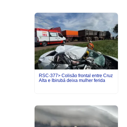
RSC-377> Colisão frontal entre Cruz
Alta e Ibirubá deixa mulher ferida