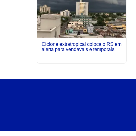
Ciclone extratropical coloca o RS em
alerta para vendavais e temporais