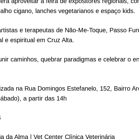
erá aproveitar a feira de expositores regionais, c
ralho cigano, lanches vegetarianos e espaço kids.
rtistas e terapeutas de Não-Me-Toque, Passo Fun
 e espiritual em Cruz Alta.
unir caminhos, quebrar paradigmas e celebrar o e
lizada na Rua Domingos Estefanelo, 152, Bairro Arco
ábado), a partir das 14h
4
a da Alma | Vet Center Clínica Veterinária