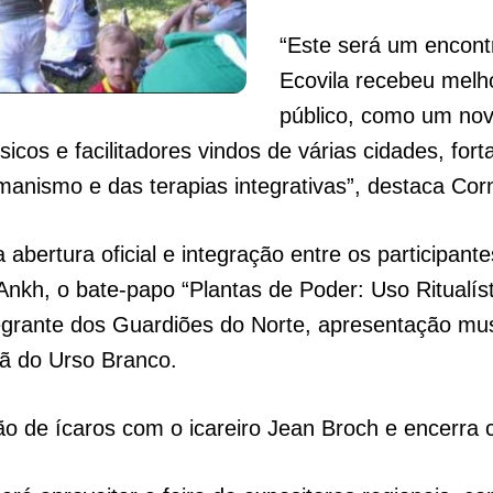
“Este será um encont
Ecovila recebeu melho
público, como um no
sicos e facilitadores vindos de várias cidades, fo
ismo e das terapias integrativas”, destaca Corn
 abertura oficial e integração entre os participan
nkh, o bate-papo “Plantas de Poder: Uso Ritualíst
ntegrante dos Guardiões do Norte, apresentação mus
ã do Urso Branco.
 de ícaros com o icareiro Jean Broch e encerra 