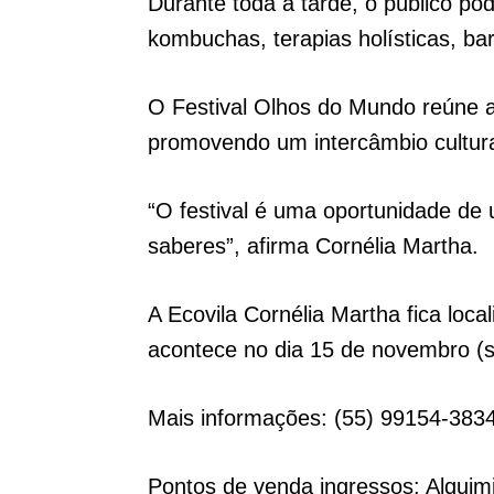
Durante toda a tarde, o público pod
kombuchas, terapias holísticas, ba
O Festival Olhos do Mundo reúne a
promovendo um intercâmbio cultural
“O festival é uma oportunidade de 
saberes”, afirma Cornélia Martha.
A Ecovila Cornélia Martha fica loca
acontece no dia 15 de novembro (s
Mais informações: (55) 99154-383
Pontos de venda ingressos: Alquimi