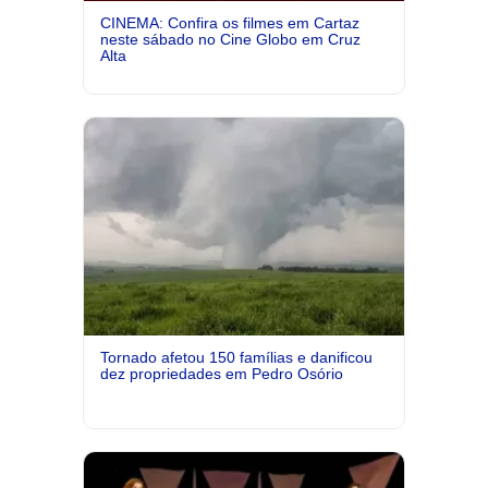
CINEMA: Confira os filmes em Cartaz
neste sábado no Cine Globo em Cruz
Alta
Tornado afetou 150 famílias e danificou
dez propriedades em Pedro Osório