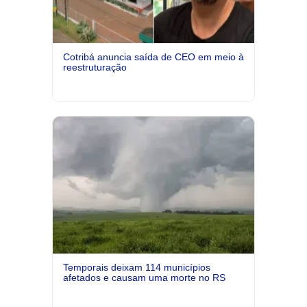
Cotribá anuncia saída de CEO em meio à
reestruturação
Temporais deixam 114 municípios
afetados e causam uma morte no RS