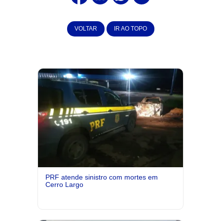
VOLTAR
IR AO TOPO
PRF atende sinistro com mortes em
Cerro Largo