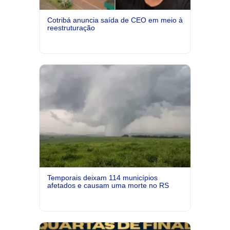
Cotribá anuncia saída de CEO em meio à
reestruturação
Temporais deixam 114 municípios
afetados e causam uma morte no RS