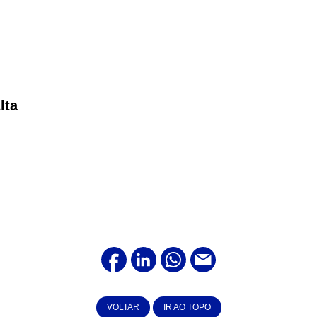
lta
VOLTAR
IR AO TOPO