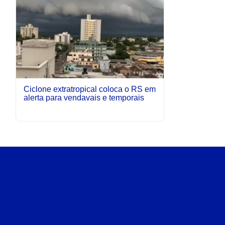
Ciclone extratropical coloca o RS em
alerta para vendavais e temporais