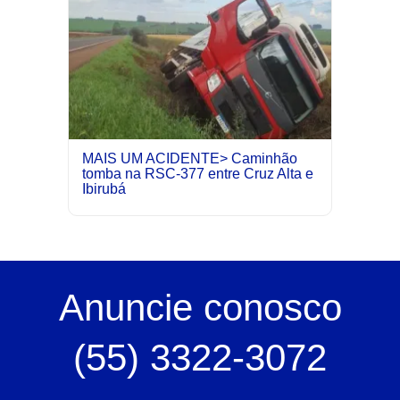
MAIS UM ACIDENTE> Caminhão
tomba na RSC-377 entre Cruz Alta e
Ibirubá
Anuncie
conosco
(55) 3322-3072