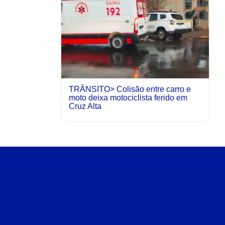
TRÂNSITO> Colisão entre carro e
moto deixa motociclista ferido em
Cruz Alta