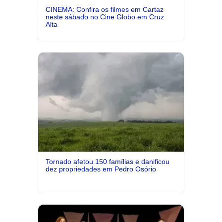
CINEMA: Confira os filmes em Cartaz
neste sábado no Cine Globo em Cruz
Alta
Tornado afetou 150 famílias e danificou
dez propriedades em Pedro Osório