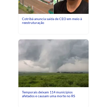
Cotribá anuncia saída de CEO em meio à
reestruturação
Temporais deixam 114 municípios
afetados e causam uma morte no RS