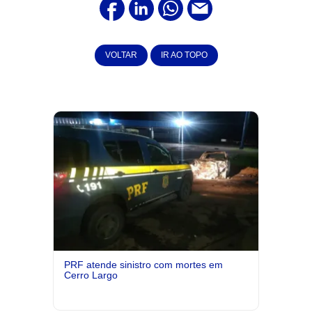
VOLTAR
IR AO TOPO
PRF atende sinistro com mortes em
Cerro Largo