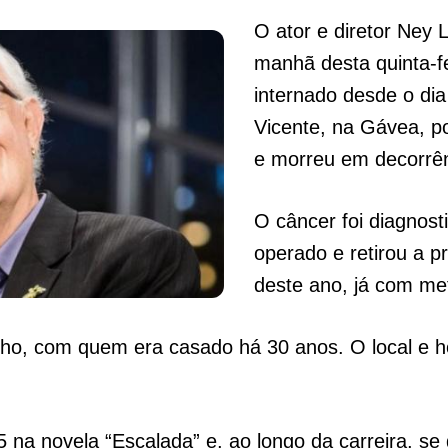
O ator e diretor Ney 
manhã desta quinta-fe
internado desde o di
Vicente, na Gávea, p
e morreu em decorrê
O câncer foi diagnos
operado e retirou a p
deste ano, já com me
elho, com quem era casado há 30 anos. O local e h
5 na novela “Escalada” e, ao longo da carreira, s