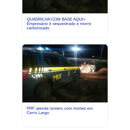
QUADRILHA COM BASE AQUI>
Empresário é sequestrado e morre
carbonizado
PRF atende sinistro com mortes em
Cerro Largo