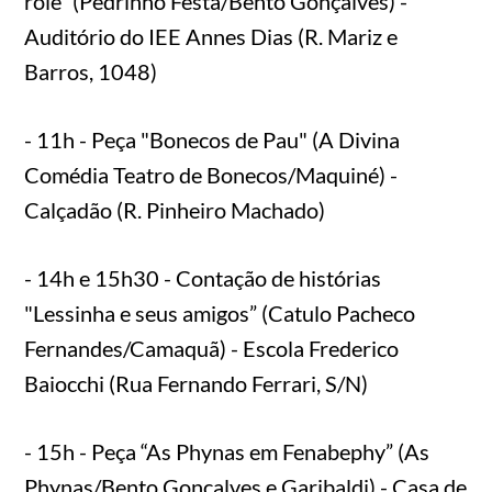
rolê” (Pedrinho Festa/Bento Gonçalves) -
Auditório do IEE Annes Dias (R. Mariz e
Barros, 1048)
- 11h - Peça "Bonecos de Pau" (A Divina
Comédia Teatro de Bonecos/Maquiné) -
Calçadão (R. Pinheiro Machado)
- 14h e 15h30 - Contação de histórias
"Lessinha e seus amigos” (Catulo Pacheco
Fernandes/Camaquã) - Escola Frederico
Baiocchi (Rua Fernando Ferrari, S/N)
- 15h - Peça “As Phynas em Fenabephy” (As
Phynas/Bento Gonçalves e Garibaldi) - Casa de