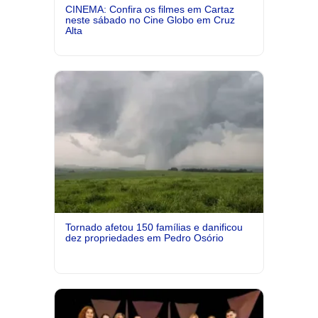
CINEMA: Confira os filmes em Cartaz
neste sábado no Cine Globo em Cruz
Alta
Tornado afetou 150 famílias e danificou
dez propriedades em Pedro Osório