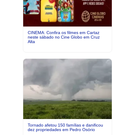
CINEMA: Confira os filmes em Cartaz
neste sábado no Cine Globo em Cruz
Alta
Tornado afetou 150 famílias e danificou
dez propriedades em Pedro Osório