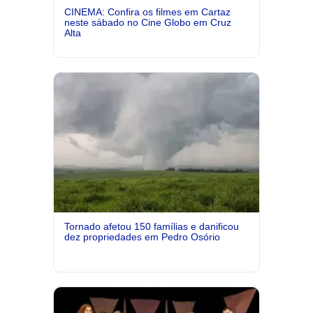
CINEMA: Confira os filmes em Cartaz
neste sábado no Cine Globo em Cruz
Alta
Tornado afetou 150 famílias e danificou
dez propriedades em Pedro Osório