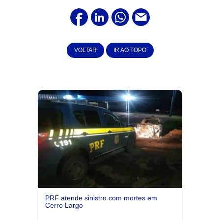
VOLTAR
IR AO TOPO
PRF atende sinistro com mortes em
Cerro Largo