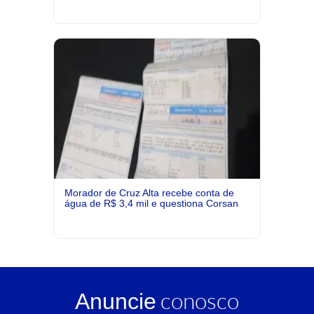
Morador de Cruz Alta recebe conta de
água de R$ 3,4 mil e questiona Corsan
conosco
Anuncie