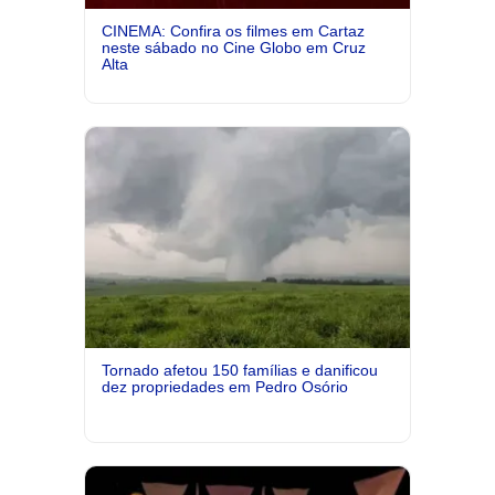
CINEMA: Confira os filmes em Cartaz
neste sábado no Cine Globo em Cruz
Alta
Tornado afetou 150 famílias e danificou
dez propriedades em Pedro Osório