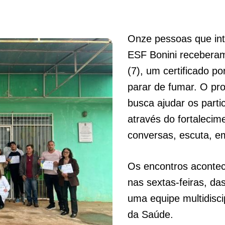
Onze pessoas que in
ESF Bonini receberam
(7), um certificado p
parar de fumar. O pro
busca ajudar os parti
através do fortalecim
conversas, escuta, e
Os encontros acontec
nas sextas-feiras, da
uma equipe multidiscip
da Saúde.