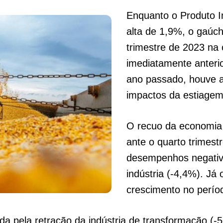
Enquanto o Produto In
alta de 1,9%, o gaúc
trimestre de 2023 na
imediatamente anterio
ano passado, houve a
impactos da estiage
O recuo da economia 
ante o quarto trimest
desempenhos negativ
indústria (-4,4%). Já
crescimento no perío
ada pela retração da indústria de transformação (-