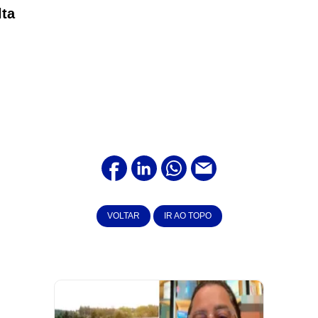
lta
VOLTAR
IR AO TOPO