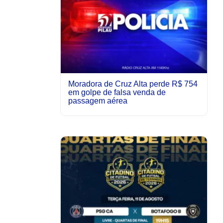
Moradora de Cruz Alta perde R$ 754
em golpe de falsa venda de
passagem aérea