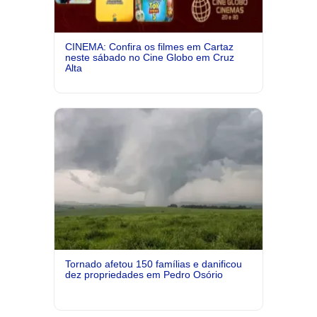
CINEMA: Confira os filmes em Cartaz
neste sábado no Cine Globo em Cruz
Alta
Tornado afetou 150 famílias e danificou
dez propriedades em Pedro Osório