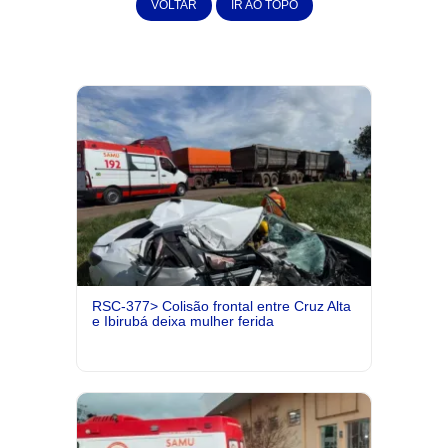
VOLTAR
IR AO TOPO
RSC-377> Colisão frontal entre Cruz Alta
e Ibirubá deixa mulher ferida