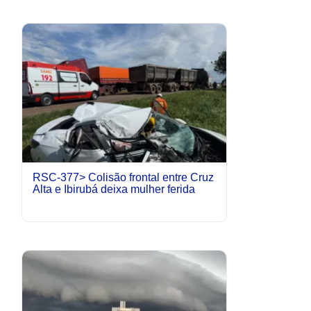
RSC-377> Colisão frontal entre Cruz
Alta e Ibirubá deixa mulher ferida