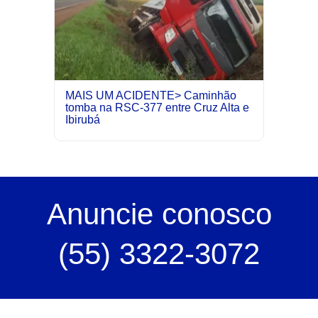
MAIS UM ACIDENTE> Caminhão
tomba na RSC-377 entre Cruz Alta e
Ibirubá
Anuncie
conosco
(55) 3322-3072