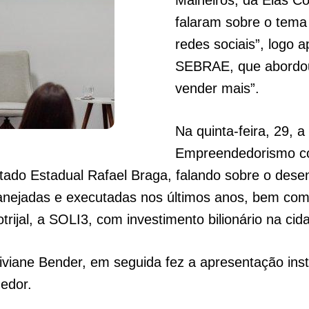
Malheiros, da Elas C
falaram sobre o tema
redes sociais”, logo 
SEBRAE, que abordou 
vender mais”.
Na quinta-feira, 29, 
Empreendedorismo co
tado Estadual Rafael Braga, falando sobre o dese
lanejadas e executadas nos últimos anos, bem co
otrijal, a SOLI3, com investimento bilionário na cid
iviane Bender, em seguida fez a apresentação inst
edor.