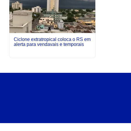
Ciclone extratropical coloca o RS em
alerta para vendavais e temporais