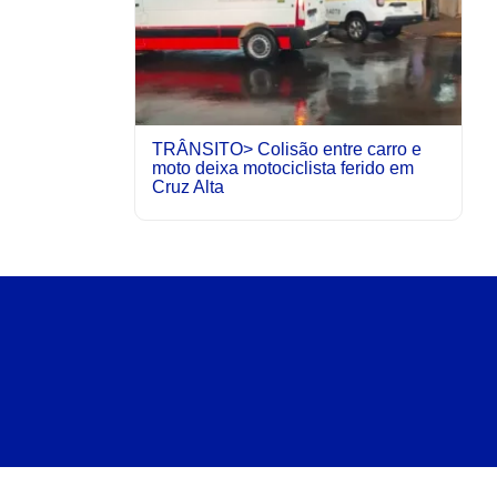
TRÂNSITO> Colisão entre carro e
moto deixa motociclista ferido em
Cruz Alta