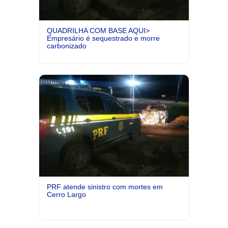
QUADRILHA COM BASE AQUI>
Empresário é sequestrado e morre
carbonizado
PRF atende sinistro com mortes em
Cerro Largo