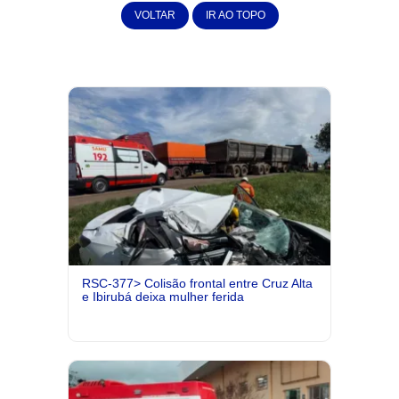
VOLTAR
IR AO TOPO
RSC-377> Colisão frontal entre Cruz Alta
e Ibirubá deixa mulher ferida